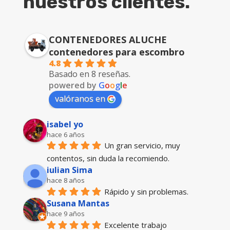
nuestros clientes.
CONTENEDORES ALUCHE
contenedores para escombro
4.8
Basado en 8 reseñas.
powered by
G
o
o
g
l
e
valóranos en
isabel yo
hace 6 años
Un gran servicio, muy 
contentos, sin duda la recomiendo.
iulian Sima
hace 8 años
Rápido y sin problemas.
Susana Mantas
hace 9 años
Excelente trabajo