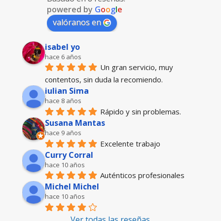
powered by
G
o
o
g
l
e
valóranos en
isabel yo
hace 6 años
Un gran servicio, muy 
contentos, sin duda la recomiendo.
iulian Sima
hace 8 años
Rápido y sin problemas.
Susana Mantas
hace 9 años
Excelente trabajo
Curry Corral
hace 10 años
Auténticos profesionales
Michel Michel
hace 10 años
Ver todas las reseñas