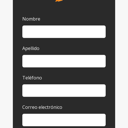
Leave
Nombre
this
field
blank
Apellido
Teléfono
Correo electrónico